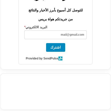
للتوصل كل أسبوع بأبرز الأخبار والنتائج
من جريدتكم هواة بريس
البريد الالكتروني
*
اشترك
Provided by SendPulse
agence de communication digitale au Maroc
services marketing
digital
stratégie SEO et optimisation web
actualité economique
btp Maroc
actualité btp maroc
maroc
آخر أخبار الرياضة
تحليل مباريات
كرة القدم
أخبار الهواة
نتائج مباريات الهواة
seo
buy iptv
iptv subscription
specialist
trend news
best iptv
agence marketing presse