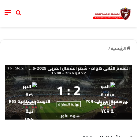
nu
خانة الب
الرئيسية
/
القسم الثاني هواة - شطر الشمال الغربي 2025-2026
الجولة : 25
|
2 مايو 2026
-
15:00
1
:
2
اليوسفية الرباطية YCR
النهضة السطاتية RSS
نهاية المباراة
الشوط الأول: -