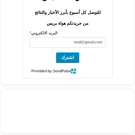
للتوصل كل أسبوع بأبرز الأخبار والنتائج
من جريدتكم هواة بريس
البريد الالكتروني
*
اشترك
Provided by SendPulse
agence de communication digitale au Maroc
services marketing
digital
stratégie SEO et optimisation web
actualité economique
btp Maroc
actualité btp maroc
maroc
آخر أخبار الرياضة
تحليل مباريات
كرة القدم
أخبار الهواة
نتائج مباريات الهواة
seo
buy iptv
iptv subscription
specialist
trend news
best iptv
agence marketing presse