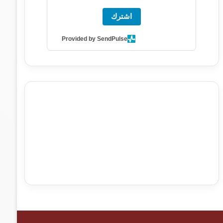
اشترك
Provided by SendPulse
agence de communication digitale au Maroc
services
marketing digital
stratégie SEO et optimisation web
actualité economique maroc
actualité btp maroc
btp
Maroc
آخر أخبار الرياضة
تحليل مباريات كرة القدم
أخبار الهواة
نتائج مباريات الهواة
seo
buy iptv
iptv subscription
specialist
trend news
best iptv
agence marketing
presse