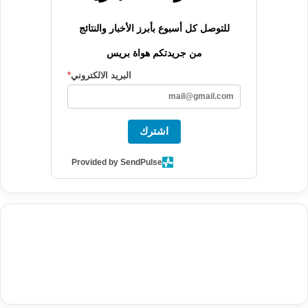
للتوصل كل أسبوع بأبرز الأخبار والنتائج
من جريدتكم هواة بريس
البريد الالكتروني
*
اشترك
Provided by SendPulse
agence de communication digitale au Maroc
services marketing
digital
stratégie SEO et optimisation web
actualité economique
btp Maroc
actualité btp maroc
maroc
آخر أخبار الرياضة
تحليل مباريات
كرة القدم
أخبار الهواة
نتائج مباريات الهواة
seo
buy iptv
iptv subscription
specialist
trend news
best iptv
agence marketing presse