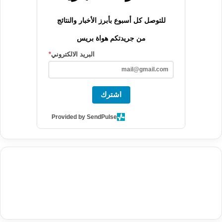
للتوصل كل أسبوع بأبرز الأخبار والنتائج
من جريدتكم هواة بريس
البريد الالكتروني
*
اشترك
Provided by SendPulse
agence de communication digitale au Maroc
services marketing
digital
stratégie SEO et optimisation web
actualité economique
btp Maroc
actualité btp maroc
maroc
آخر أخبار الرياضة
تحليل مباريات
كرة القدم
أخبار الهواة
نتائج مباريات الهواة
seo
buy iptv
iptv subscription
specialist
trend news
best iptv
agence marketing presse