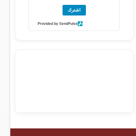
اشترك
Provided by SendPulse
agence de communication digitale au Maroc
services
marketing digital
stratégie SEO et optimisation web
actualité economique maroc
actualité btp maroc
btp
Maroc
آخر أخبار الرياضة
تحليل مباريات كرة القدم
أخبار الهواة
نتائج مباريات الهواة
seo
buy iptv
iptv subscription
specialist
trend news
best iptv
agence marketing
presse