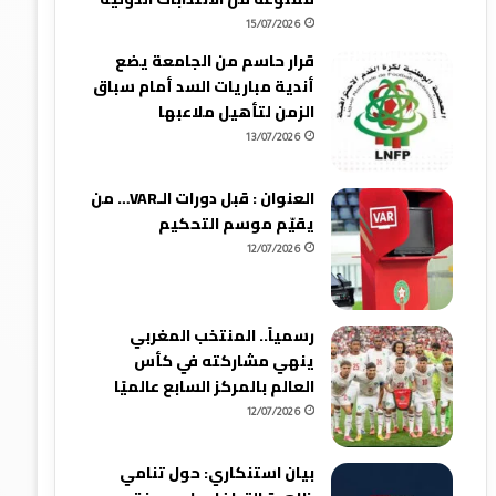
15/07/2026
قرار حاسم من الجامعة يضع
أندية مباريات السد أمام سباق
الزمن لتأهيل ملاعبها
13/07/2026
العنوان : قبل دورات الـVAR… من
يقيّم موسم التحكيم
12/07/2026
رسمياً.. المنتخب المغربي
ينهي مشاركته في كأس
العالم بالمركز السابع عالميًا
12/07/2026
بيان استنكاري: حول تنامي