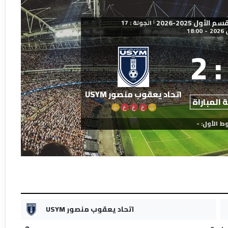
أول 2025-2026
الجولة : 17
|
18:00
-
2
:
اتحاد يعقوب منصور USYM
 المباراة
ت
خ
خ
خ
ت
ط الأول: -
اتحاد يعقوب منصور USYM