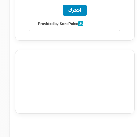
اشترك
Provided by SendPulse
agence de communication digitale au Maroc
services
marketing digital
stratégie SEO et optimisation web
actualité economique maroc
actualité btp maroc
btp
Maroc
آخر أخبار الرياضة
تحليل مباريات كرة القدم
أخبار الهواة
نتائج مباريات الهواة
seo
buy iptv
iptv subscription
specialist
trend news
best iptv
agence marketing
presse