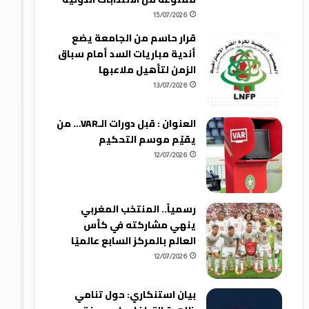
15/07/2026
قرار حاسم من الجامعة يضع
أندية مباريات السد أمام سباق
الزمن لتأهيل ملاعبها
13/07/2026
العنوان : قبل دورات الـVAR… من
يقيّم موسم التحكيم
12/07/2026
رسمياً.. المنتخب المغربي
ينهي مشاركته في كأس
العالم بالمركز السابع عالميًا
12/07/2026
بيان استنكاري: حول تنامي