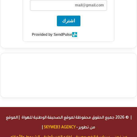
اشترك
Provided by SendPulse
agence de communication digitale au Maroc
services marketing
digital
stratégie SEO et optimisation web
actualité economique
btp Maroc
actualité btp maroc
maroc
آخر أخبار الرياضة
تحليل مباريات
كرة القدم
أخبار الهواة
نتائج مباريات الهواة
seo
buy iptv
iptv subscription
specialist
trend news
best iptv
agence marketing presse
| © 2026 جميع الحقوق محفوظة لموقع
الصحيفة الوطنية للهواة
| الموقع
من تطوير -
SKYWEB3 AGENCY
|