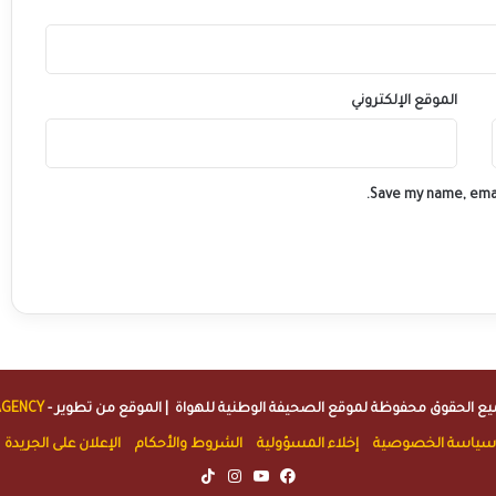
الموقع الإلكتروني
Save my name, emai
الصحيفة الوطنية للهواة
| الموقع من تطوير -
AGENCY
سياسة الخصوصية
إخلاء المسؤولية
الشروط والأحكام
الإعلان على الجريدة
TikTok
Instagram
YouTube
Facebook