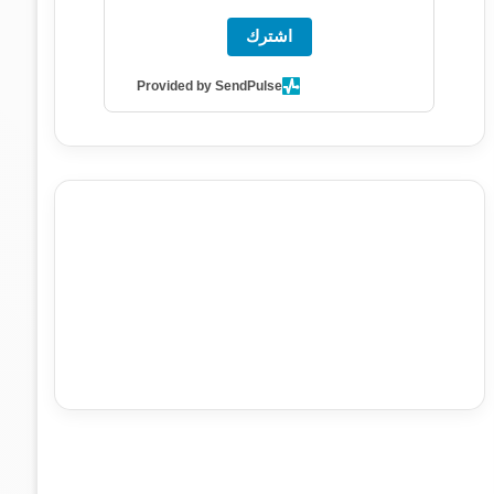
اشترك
Provided by SendPulse
agence de communication digitale au Maroc
services
marketing digital
stratégie SEO et optimisation web
actualité economique maroc
actualité btp maroc
btp
Maroc
آخر أخبار الرياضة
تحليل مباريات كرة القدم
أخبار الهواة
نتائج مباريات الهواة
seo
buy iptv
iptv subscription
specialist
trend news
best iptv
agence marketing
presse