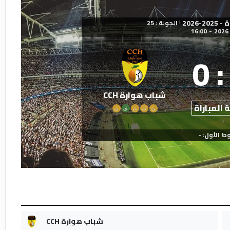
2026
الجولة : 25
|
16:00
-
0
:
شباب هوارة CCH
 المباراة
ت
ت
ت
ف
ت
ط الأول: -
شباب هوارة CCH