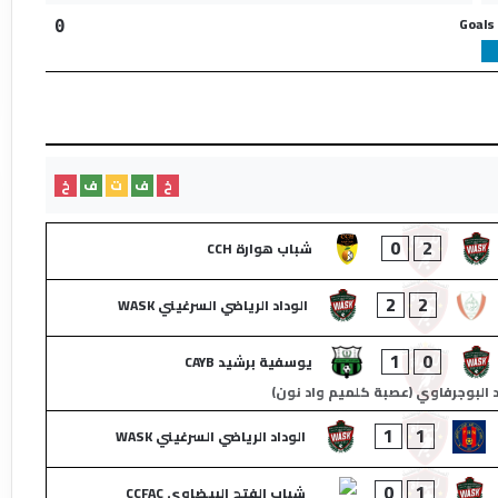
Goals
0
خ
ف
ت
ف
خ
0
2
شباب هوارة CCH
2
2
الوداد الرياضي السرغيني WASK
1
0
يوسفية برشيد CAYB
البوجرفاوي (عصبة كلميم واد نون)
1
1
الوداد الرياضي السرغيني WASK
0
1
شباب الفتح البيضاوي CCFAC