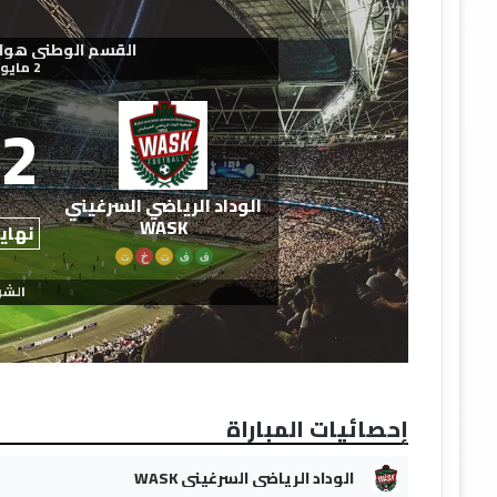
القسم الوطني هواة - 2025-
2 مايو 2026
2
الوداد الرياضي السرغيني
WASK
نهاية
ف
ف
ت
خ
ت
الشو
إحصائيات المباراة
الوداد الرياضي السرغيني WASK