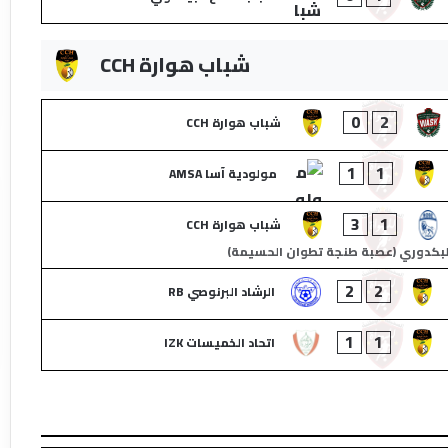
شباب هوارة CCH
0
2
شباب هوارة CCH
1
1
مولودية آسا AMSA
3
1
شباب هوارة CCH
لبكدوري (عصبة طنجة تطوان الحسيمة)
2
2
الرشاد البرنوصي RB
1
1
اتحاد الخميسات IZK