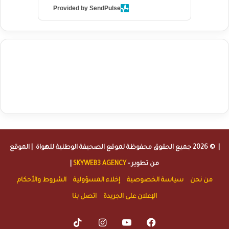
Provided by SendPulse
agence de communication digitale au Maroc
services marketing
digital
stratégie SEO et optimisation web
actualité economique
btp Maroc
actualité btp maroc
maroc
آخر أخبار الرياضة
تحليل مباريات
كرة القدم
أخبار الهواة
نتائج مباريات الهواة
seo
buy iptv
iptv subscription
specialist
trend news
best iptv
agence marketing presse
| © 2026 جميع الحقوق محفوظة لموقع
الصحيفة الوطنية للهواة
| الموقع
من تطوير -
SKYWEB3 AGENCY
|
من نحن
سياسة الخصوصية
إخلاء المسؤولية
الشروط والأحكام
الإعلان على الجريدة
اتصل بنا
TikTok
Instagram
YouTube
Facebook