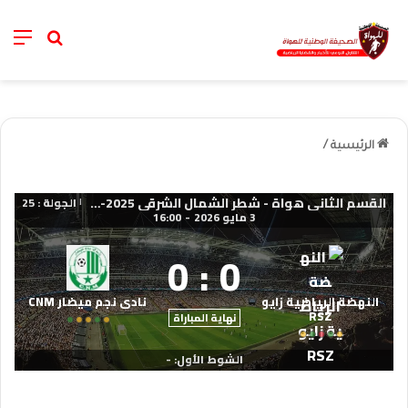
nu
خانة الب
الرئيسية
/
القسم الثاني هواة - شطر الشمال الشرقي 2025-2026
الجولة : 25
|
3 مايو 2026
-
16:00
0
:
0
النهضة الرياضية زايو
نادي نجم ميضار CNM
RSZ
نهاية المباراة
الشوط الأول: -