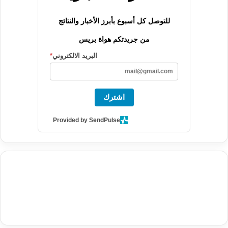
للتوصل كل أسبوع بأبرز الأخبار والنتائج
من جريدتكم هواة بريس
البريد الالكتروني
*
اشترك
Provided by SendPulse
agence de communication digitale au Maroc
services marketing
digital
stratégie SEO et optimisation web
actualité economique
btp Maroc
actualité btp maroc
maroc
آخر أخبار الرياضة
تحليل مباريات
كرة القدم
أخبار الهواة
نتائج مباريات الهواة
seo
buy iptv
iptv subscription
specialist
trend news
best iptv
agence marketing presse