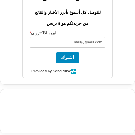
للتوصل كل أسبوع بأبرز الأخبار والنتائج
من جريدتكم هواة بريس
البريد الالكتروني
*
اشترك
Provided by SendPulse
agence de communication digitale au Maroc
services marketing
digital
stratégie SEO et optimisation web
actualité economique
btp Maroc
actualité btp maroc
maroc
آخر أخبار الرياضة
تحليل مباريات
كرة القدم
أخبار الهواة
نتائج مباريات الهواة
seo
buy iptv
iptv subscription
specialist
trend news
best iptv
agence marketing presse