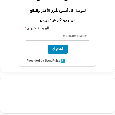
للتوصل كل أسبوع بأبرز الأخبار والنتائج
من جريدتكم هواة بريس
البريد الالكتروني
*
اشترك
Provided by SendPulse
agence de communication digitale au Maroc
services marketing
digital
stratégie SEO et optimisation web
actualité economique
btp Maroc
actualité btp maroc
maroc
آخر أخبار الرياضة
تحليل مباريات
كرة القدم
أخبار الهواة
نتائج مباريات الهواة
seo
buy iptv
iptv subscription
specialist
trend news
best iptv
agence marketing presse