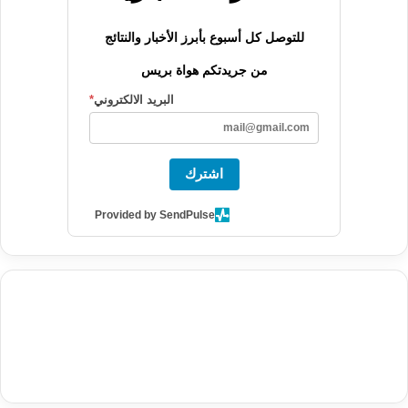
للتوصل كل أسبوع بأبرز الأخبار والنتائج
من جريدتكم هواة بريس
البريد الالكتروني
*
اشترك
Provided by SendPulse
agence de communication digitale au Maroc
services marketing
digital
stratégie SEO et optimisation web
actualité economique
btp Maroc
actualité btp maroc
maroc
آخر أخبار الرياضة
تحليل مباريات
كرة القدم
أخبار الهواة
نتائج مباريات الهواة
seo
buy iptv
iptv subscription
specialist
trend news
best iptv
agence marketing presse