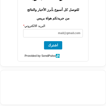
للتوصل كل أسبوع بأبرز الأخبار والنتائج
من جريدتكم هواة بريس
البريد الالكتروني
*
اشترك
Provided by SendPulse
agence de communication digitale au Maroc
services marketing
digital
stratégie SEO et optimisation web
actualité economique
btp Maroc
actualité btp maroc
maroc
آخر أخبار الرياضة
تحليل مباريات
كرة القدم
أخبار الهواة
نتائج مباريات الهواة
seo
buy iptv
iptv subscription
specialist
trend news
best iptv
agence marketing presse