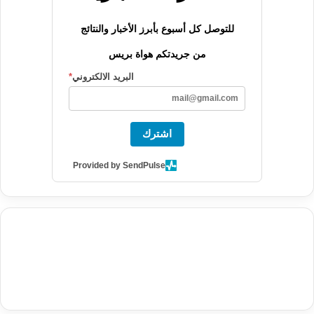
للتوصل كل أسبوع بأبرز الأخبار والنتائج
من جريدتكم هواة بريس
البريد الالكتروني
*
اشترك
Provided by SendPulse
agence de communication digitale au Maroc
services marketing
digital
stratégie SEO et optimisation web
actualité economique
btp Maroc
actualité btp maroc
maroc
آخر أخبار الرياضة
تحليل مباريات
كرة القدم
أخبار الهواة
نتائج مباريات الهواة
seo
buy iptv
iptv subscription
specialist
trend news
best iptv
agence marketing presse