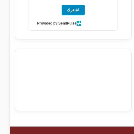
اشترك
Provided by SendPulse
agence de communication digitale au Maroc
services
marketing digital
stratégie SEO et optimisation web
actualité economique maroc
actualité btp maroc
btp
Maroc
آخر أخبار الرياضة
تحليل مباريات كرة القدم
أخبار الهواة
نتائج مباريات الهواة
seo
buy iptv
iptv subscription
specialist
trend news
best iptv
agence marketing
presse