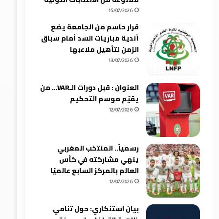
15/07/2026
قرار حاسم من الجامعة يضع
أندية مباريات السد أمام سباق
الزمن لتأهيل ملاعبها
13/07/2026
العنوان : قبل دورات الـVAR… من
يقيّم موسم التحكيم
12/07/2026
رسمياً.. المنتخب المغربي
ينهي مشاركته في كأس
العالم بالمركز السابع عالميًا
12/07/2026
بيان استنكاري: حول تنامي