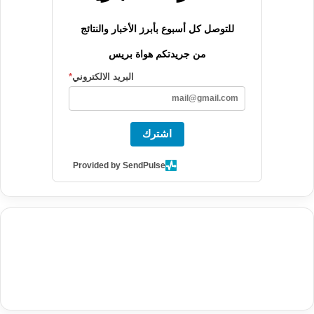
للتوصل كل أسبوع بأبرز الأخبار والنتائج
من جريدتكم هواة بريس
البريد الالكتروني
*
اشترك
Provided by SendPulse
agence de communication digitale au Maroc
services marketing
digital
stratégie SEO et optimisation web
actualité economique
btp Maroc
actualité btp maroc
maroc
آخر أخبار الرياضة
تحليل مباريات
كرة القدم
أخبار الهواة
نتائج مباريات الهواة
seo
buy iptv
iptv subscription
specialist
trend news
best iptv
agence marketing presse