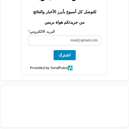
للتوصل كل أسبوع بأبرز الأخبار والنتائج
من جريدتكم هواة بريس
البريد الالكتروني
*
اشترك
Provided by SendPulse
agence de communication digitale au Maroc
services marketing
digital
stratégie SEO et optimisation web
actualité economique
btp Maroc
actualité btp maroc
maroc
آخر أخبار الرياضة
تحليل مباريات
كرة القدم
أخبار الهواة
نتائج مباريات الهواة
seo
buy iptv
iptv subscription
specialist
trend news
best iptv
agence marketing presse