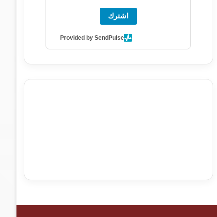
اشترك
Provided by SendPulse
agence de communication digitale au Maroc
services
marketing digital
stratégie SEO et optimisation web
actualité economique maroc
actualité btp maroc
btp
Maroc
آخر أخبار الرياضة
تحليل مباريات كرة القدم
أخبار الهواة
نتائج مباريات الهواة
seo
buy iptv
iptv subscription
specialist
trend news
best iptv
agence marketing
presse