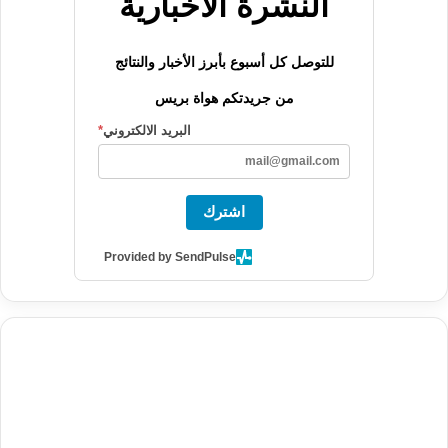
النشرة الاخبارية
للتوصل كل أسبوع بأبرز الأخبار والنتائج
من جريدتكم هواة بريس
البريد الالكتروني
*
اشترك
Provided by SendPulse
agence de communication digitale au Maroc
services marketing
digital
stratégie SEO et optimisation web
actualité economique
btp Maroc
actualité btp maroc
maroc
آخر أخبار الرياضة
تحليل مباريات
كرة القدم
أخبار الهواة
نتائج مباريات الهواة
seo
buy iptv
iptv subscription
specialist
trend news
best iptv
agence marketing presse