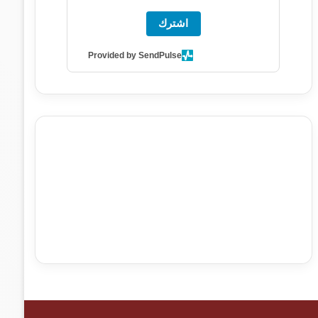
اشترك
Provided by SendPulse
agence de communication digitale au Maroc
services
marketing digital
stratégie SEO et optimisation web
actualité economique maroc
actualité btp maroc
btp
Maroc
آخر أخبار الرياضة
تحليل مباريات كرة القدم
أخبار الهواة
نتائج مباريات الهواة
seo
buy iptv
iptv subscription
specialist
trend news
best iptv
agence marketing
presse