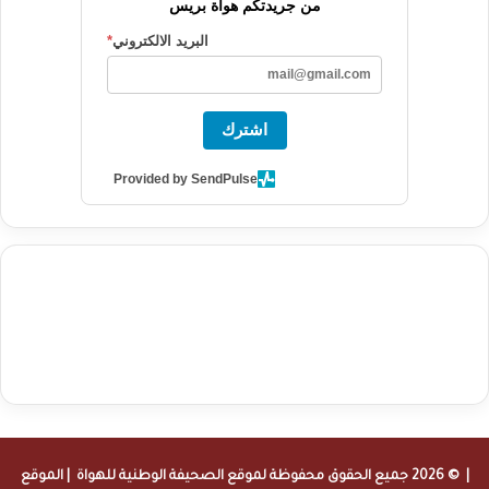
من جريدتكم هواة بريس
البريد الالكتروني
*
اشترك
Provided by SendPulse
agence de communication digitale au Maroc
services marketing
digital
stratégie SEO et optimisation web
actualité economique
btp Maroc
actualité btp maroc
maroc
آخر أخبار الرياضة
تحليل مباريات
كرة القدم
أخبار الهواة
نتائج مباريات الهواة
seo
buy iptv
iptv subscription
specialist
trend news
best iptv
agence marketing presse
| © 2026 جميع الحقوق محفوظة لموقع
الصحيفة الوطنية للهواة
| الموقع