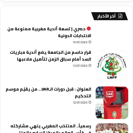
آخر الأخبار
حصري | تسعة أندية مغربية ممنوعة من
الانتدابات الدولية
15/07/2026
قرار حاسم من الجامعة يضع أندية مباريات
السد أمام سباق الزمن لتأهيل ملاعبها
13/07/2026
العنوان : قبل دورات الـVAR… من يقيّم موسم
التحكيم
12/07/2026
رسمياً.. المنتخب المغربي ينهي مشاركته
في كأس العالم بالمركز السابع عالميًا