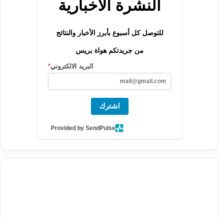
النشرة الاخبارية
للتوصل كل أسبوع بأبرز الأخبار والنتائج
من جريدتكم هواة بريس
البريد الالكتروني
*
اشترك
Provided by SendPulse
agence de communication digitale au Maroc
services marketing
digital
stratégie SEO et optimisation web
actualité economique
btp Maroc
actualité btp maroc
maroc
آخر أخبار الرياضة
تحليل مباريات
كرة القدم
أخبار الهواة
نتائج مباريات الهواة
seo
buy iptv
iptv subscription
specialist
trend news
best iptv
agence marketing presse