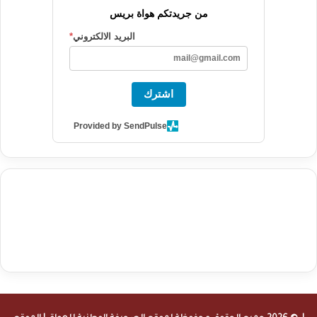
من جريدتكم هواة بريس
البريد الالكتروني
*
اشترك
Provided by SendPulse
agence de communication digitale au Maroc
services marketing
digital
stratégie SEO et optimisation web
actualité economique
btp Maroc
actualité btp maroc
maroc
آخر أخبار الرياضة
تحليل مباريات
كرة القدم
أخبار الهواة
نتائج مباريات الهواة
seo
buy iptv
iptv subscription
specialist
trend news
best iptv
agence marketing presse