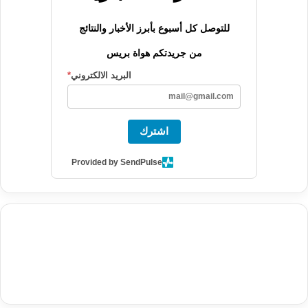
للتوصل كل أسبوع بأبرز الأخبار والنتائج
من جريدتكم هواة بريس
البريد الالكتروني
*
اشترك
Provided by SendPulse
agence de communication digitale au Maroc
services marketing
digital
stratégie SEO et optimisation web
actualité economique
btp Maroc
actualité btp maroc
maroc
آخر أخبار الرياضة
تحليل مباريات
كرة القدم
أخبار الهواة
نتائج مباريات الهواة
seo
buy iptv
iptv subscription
specialist
trend news
best iptv
agence marketing presse