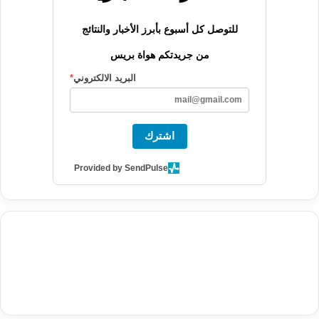
للتوصل كل أسبوع بأبرز الأخبار والنتائج
من جريدتكم هواة بريس
البريد الالكتروني
*
اشترك
Provided by SendPulse
agence de communication digitale au Maroc
services marketing
digital
stratégie SEO et optimisation web
actualité economique
btp Maroc
actualité btp maroc
maroc
آخر أخبار الرياضة
تحليل مباريات
كرة القدم
أخبار الهواة
نتائج مباريات الهواة
seo
buy iptv
iptv subscription
specialist
trend news
best iptv
agence marketing presse