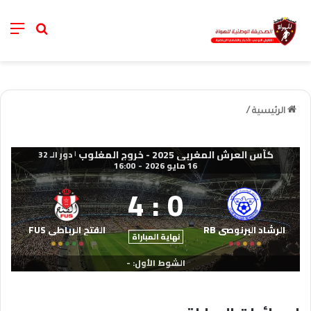
nu
خانة الب
الرئيسية
/
كأس العرش المغربي 2025 - خروج المغلوب
دور الـ 32
|
16 مايو 2026
-
16:00
4
:
0
الرشاد البرنوصي RB
الفتح الرباطي FUS
نهاية المباراة
الشوط الأول: -