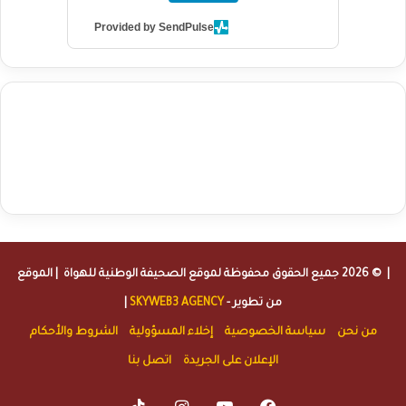
Provided by SendPulse
agence de communication digitale au Maroc
services marketing
digital
stratégie SEO et optimisation web
actualité economique
btp Maroc
actualité btp maroc
maroc
آخر أخبار الرياضة
تحليل مباريات
كرة القدم
أخبار الهواة
نتائج مباريات الهواة
seo
buy iptv
iptv subscription
specialist
trend news
best iptv
agence marketing presse
| © 2026 جميع الحقوق محفوظة لموقع
الصحيفة الوطنية للهواة
| الموقع
من تطوير -
SKYWEB3 AGENCY
|
من نحن
سياسة الخصوصية
إخلاء المسؤولية
الشروط والأحكام
الإعلان على الجريدة
اتصل بنا