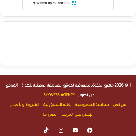
Provided by SendPulse
agence de communication digitale au Maroc
services marketing
digital
stratégie SEO et optimisation web
actualité economique
btp Maroc
actualité btp maroc
maroc
آخر أخبار الرياضة
تحليل مباريات
كرة القدم
أخبار الهواة
نتائج مباريات الهواة
seo
buy iptv
iptv subscription
specialist
trend news
best iptv
agence marketing presse
| © 2026 جميع الحقوق محفوظة لموقع
الصحيفة الوطنية للهواة
| الموقع
من تطوير -
SKYWEB3 AGENCY
|
من نحن
سياسة الخصوصية
إخلاء المسؤولية
الشروط والأحكام
الإعلان على الجريدة
اتصل بنا
TikTok
Instagram
YouTube
Facebook