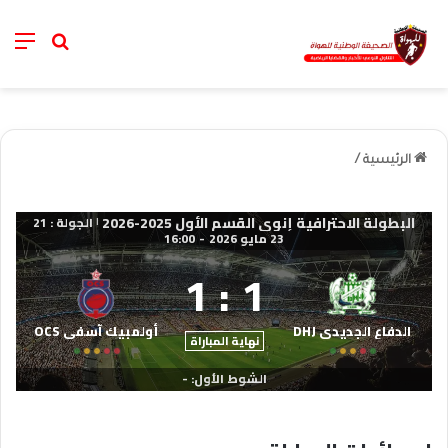
nu
خانة الب
الرئيسية
/
البطولة الاحترافية إنوي القسم الأول 2025-2026
الجولة : 21
|
23 مايو 2026
-
16:00
1
:
1
الدفاع الجديدي DHJ
أولمبيك آسفي OCS
نهاية المباراة
الشوط الأول: -