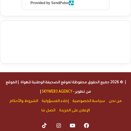
Provided by SendPulse
agence de communication digitale au Maroc
services marketing
digital
stratégie SEO et optimisation web
actualité economique
btp Maroc
actualité btp maroc
maroc
آخر أخبار الرياضة
تحليل مباريات
كرة القدم
أخبار الهواة
نتائج مباريات الهواة
seo
buy iptv
iptv subscription
specialist
trend news
best iptv
agence marketing presse
| © 2026 جميع الحقوق محفوظة لموقع
الصحيفة الوطنية للهواة
| الموقع
من تطوير -
SKYWEB3 AGENCY
|
من نحن
سياسة الخصوصية
إخلاء المسؤولية
الشروط والأحكام
الإعلان على الجريدة
اتصل بنا
TikTok
Instagram
YouTube
Facebook