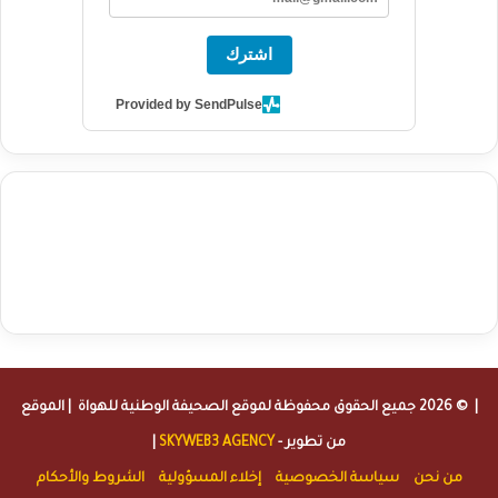
اشترك
Provided by SendPulse
agence de communication digitale au Maroc
services marketing
digital
stratégie SEO et optimisation web
actualité economique
btp Maroc
actualité btp maroc
maroc
آخر أخبار الرياضة
تحليل مباريات
كرة القدم
أخبار الهواة
نتائج مباريات الهواة
seo
buy iptv
iptv subscription
specialist
trend news
best iptv
agence marketing presse
| © 2026 جميع الحقوق محفوظة لموقع
الصحيفة الوطنية للهواة
| الموقع
من تطوير -
SKYWEB3 AGENCY
|
من نحن
سياسة الخصوصية
إخلاء المسؤولية
الشروط والأحكام