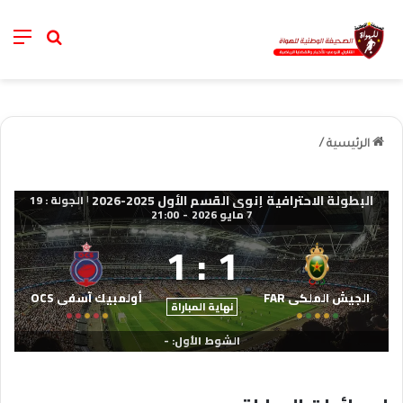
nu
خانة الب
الرئيسية
/
البطولة الاحترافية إنوي القسم الأول 2025-2026
الجولة : 19
|
7 مايو 2026
-
21:00
1
:
1
الجيش الملكي FAR
أولمبيك آسفي OCS
نهاية المباراة
الشوط الأول: -