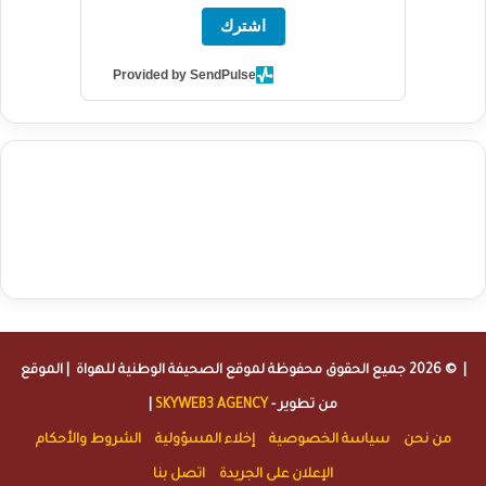
اشترك
Provided by SendPulse
agence de communication digitale au Maroc
services marketing
digital
stratégie SEO et optimisation web
actualité economique
btp Maroc
actualité btp maroc
maroc
آخر أخبار الرياضة
تحليل مباريات
كرة القدم
أخبار الهواة
نتائج مباريات الهواة
seo
buy iptv
iptv subscription
specialist
trend news
best iptv
agence marketing presse
| © 2026 جميع الحقوق محفوظة لموقع
الصحيفة الوطنية للهواة
| الموقع
من تطوير -
SKYWEB3 AGENCY
|
من نحن
سياسة الخصوصية
إخلاء المسؤولية
الشروط والأحكام
الإعلان على الجريدة
اتصل بنا