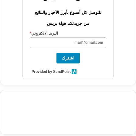
للتوصل كل أسبوع بأبرز الأخبار والنتائج
من جريدتكم هواة بريس
البريد الالكتروني
*
اشترك
Provided by SendPulse
agence de communication digitale au Maroc
services marketing
digital
stratégie SEO et optimisation web
actualité economique
btp Maroc
actualité btp maroc
maroc
آخر أخبار الرياضة
تحليل مباريات
كرة القدم
أخبار الهواة
نتائج مباريات الهواة
seo
buy iptv
iptv subscription
specialist
trend news
best iptv
agence marketing presse