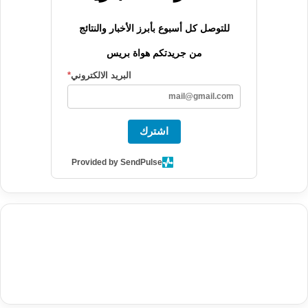
للتوصل كل أسبوع بأبرز الأخبار والنتائج
من جريدتكم هواة بريس
البريد الالكتروني
*
اشترك
Provided by SendPulse
agence de communication digitale au Maroc
services marketing
digital
stratégie SEO et optimisation web
actualité economique
btp Maroc
actualité btp maroc
maroc
آخر أخبار الرياضة
تحليل مباريات
كرة القدم
أخبار الهواة
نتائج مباريات الهواة
seo
buy iptv
iptv subscription
specialist
trend news
best iptv
agence marketing presse