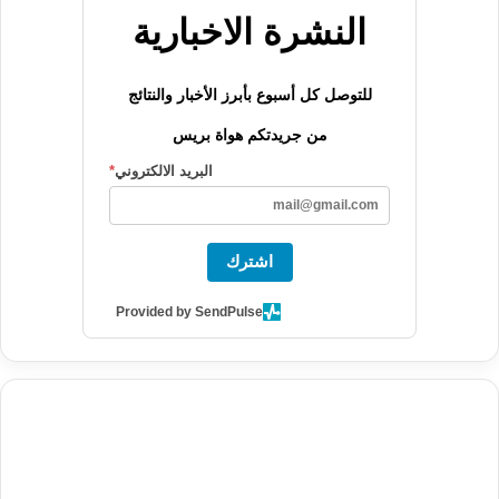
النشرة الاخبارية
للتوصل كل أسبوع بأبرز الأخبار والنتائج
من جريدتكم هواة بريس
البريد الالكتروني
*
اشترك
Provided by SendPulse
agence de communication digitale au Maroc
services marketing
digital
stratégie SEO et optimisation web
actualité economique
btp Maroc
actualité btp maroc
maroc
آخر أخبار الرياضة
تحليل مباريات
كرة القدم
أخبار الهواة
نتائج مباريات الهواة
seo
buy iptv
iptv subscription