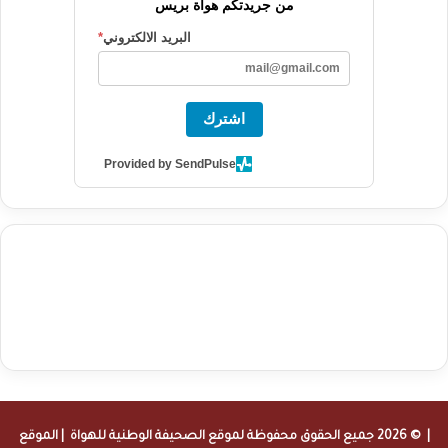
من جريدتكم هواة بريس
البريد الالكتروني
*
اشترك
Provided by SendPulse
agence de communication digitale au Maroc
services marketing
digital
stratégie SEO et optimisation web
actualité economique
btp Maroc
actualité btp maroc
maroc
آخر أخبار الرياضة
تحليل مباريات
كرة القدم
أخبار الهواة
نتائج مباريات الهواة
seo
buy iptv
iptv subscription
specialist
trend news
best iptv
agence marketing presse
| © 2026 جميع الحقوق محفوظة لموقع
الصحيفة الوطنية للهواة
| الموقع