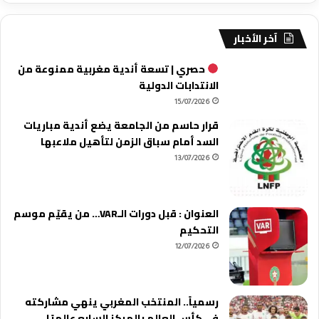
آخر الأخبار
حصري | تسعة أندية مغربية ممنوعة من
الانتدابات الدولية
15/07/2026
قرار حاسم من الجامعة يضع أندية مباريات
السد أمام سباق الزمن لتأهيل ملاعبها
13/07/2026
العنوان : قبل دورات الـVAR… من يقيّم موسم
التحكيم
12/07/2026
رسمياً.. المنتخب المغربي ينهي مشاركته
في كأس العالم بالمركز السابع عالميًا