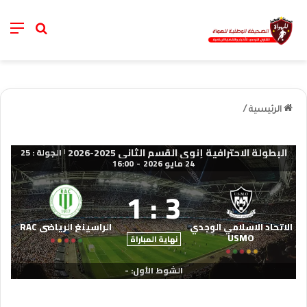
nu
خانة الب
الرئيسية
/
البطولة الاحترافية إنوي القسم الثاني 2025-2026
الجولة : 25
|
24 مايو 2026
-
16:00
1
:
3
الاتحاد الاسلامي الوجدي
الراسينغ الرياضي RAC
USMO
نهاية المباراة
الشوط الأول: -