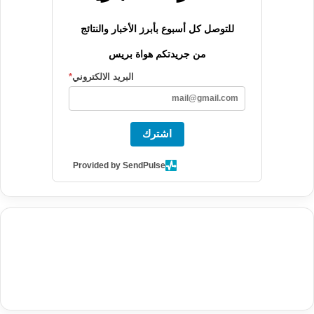
للتوصل كل أسبوع بأبرز الأخبار والنتائج
من جريدتكم هواة بريس
البريد الالكتروني
*
اشترك
Provided by SendPulse
agence de communication digitale au Maroc
services marketing
digital
stratégie SEO et optimisation web
actualité economique
btp Maroc
actualité btp maroc
maroc
آخر أخبار الرياضة
تحليل مباريات
كرة القدم
أخبار الهواة
نتائج مباريات الهواة
seo
buy iptv
iptv subscription
specialist
trend news
best iptv
agence marketing presse