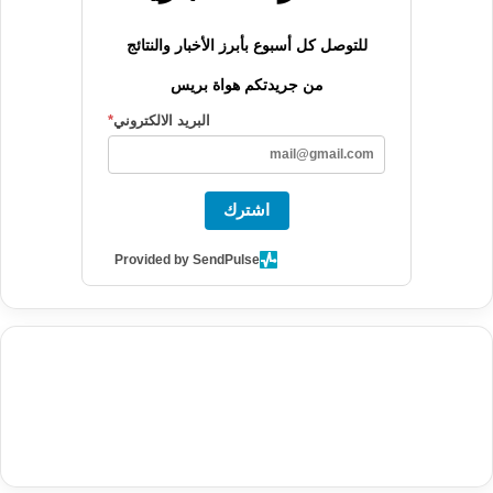
للتوصل كل أسبوع بأبرز الأخبار والنتائج
من جريدتكم هواة بريس
البريد الالكتروني
*
اشترك
Provided by SendPulse
agence de communication digitale au Maroc
services marketing
digital
stratégie SEO et optimisation web
actualité economique
btp Maroc
actualité btp maroc
maroc
آخر أخبار الرياضة
تحليل مباريات
كرة القدم
أخبار الهواة
نتائج مباريات الهواة
seo
buy iptv
iptv subscription
specialist
trend news
best iptv
agence marketing presse