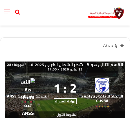
nu
خانة الب
الرئيسية
/
القسم الثاني هواة - شطر الشمال الغربي 2025-2026
الجولة : 28
|
23 مايو 2026
-
17:00
1
:
2
الإتحاد الرياضي بن احمد
النسمة السطاتية ANSS
CUSBA
نهاية المباراة
الشوط الأول: -