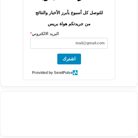
للتوصل كل أسبوع بأبرز الأخبار والنتائج
من جريدتكم هواة بريس
البريد الالكتروني
*
اشترك
Provided by SendPulse
agence de communication digitale au Maroc
services marketing
digital
stratégie SEO et optimisation web
actualité economique
btp Maroc
actualité btp maroc
maroc
آخر أخبار الرياضة
تحليل مباريات
كرة القدم
أخبار الهواة
نتائج مباريات الهواة
seo
buy iptv
iptv subscription
specialist
trend news
best iptv
agence marketing presse