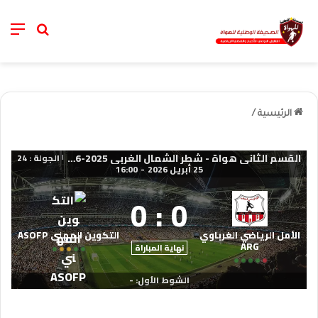
nu
خانة الب
الرئيسية
/
القسم الثاني هواة - شطر الشمال الغربي 2025-2026
الجولة : 24
|
25 أبريل 2026
-
16:00
0
:
0
الأمل الرياضي الغرباوي
التكوين المهني ASOFP
ARG
نهاية المباراة
الشوط الأول: -