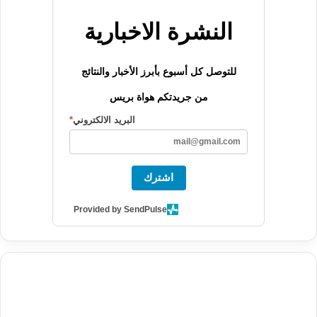
النشرة الاخبارية
للتوصل كل أسبوع بأبرز الأخبار والنتائج
من جريدتكم هواة بريس
البريد الالكتروني
*
اشترك
Provided by SendPulse
agence de communication digitale au Maroc
services marketing
digital
stratégie SEO et optimisation web
actualité economique
btp Maroc
actualité btp maroc
maroc
آخر أخبار الرياضة
تحليل مباريات