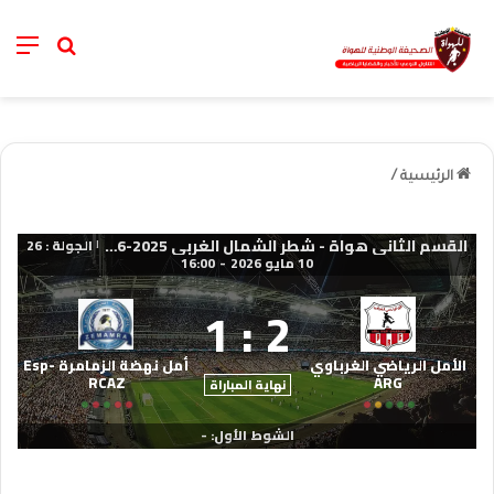
nu
خانة الب
الرئيسية
/
القسم الثاني هواة - شطر الشمال الغربي 2025-2026
الجولة : 26
|
10 مايو 2026
-
16:00
1
:
2
الأمل الرياضي الغرباوي
أمل نهضة الزمامرة Esp-
RCAZ
ARG
نهاية المباراة
الشوط الأول: -