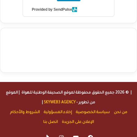
Provided by SendPulse
agence de communication digitale au Maroc
services marketing
digital
stratégie SEO et optimisation web
actualité economique
btp Maroc
actualité btp maroc
maroc
آخر أخبار الرياضة
تحليل مباريات
كرة القدم
أخبار الهواة
نتائج مباريات الهواة
seo
buy iptv
iptv subscription
specialist
trend news
best iptv
agence marketing presse
| © 2026 جميع الحقوق محفوظة لموقع
الصحيفة الوطنية للهواة
| الموقع
من تطوير -
SKYWEB3 AGENCY
|
من نحن
سياسة الخصوصية
إخلاء المسؤولية
الشروط والأحكام
الإعلان على الجريدة
اتصل بنا