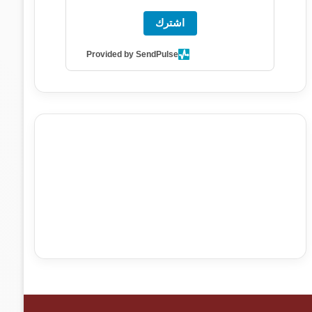
اشترك
Provided by SendPulse
agence de communication digitale au Maroc
services
marketing digital
stratégie SEO et optimisation web
actualité economique maroc
actualité btp maroc
btp
Maroc
آخر أخبار الرياضة
تحليل مباريات كرة القدم
أخبار الهواة
نتائج مباريات الهواة
seo
buy iptv
iptv subscription
specialist
trend news
best iptv
agence marketing
presse