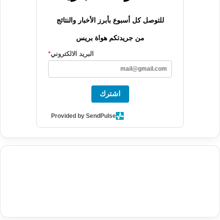
للتوصل كل أسبوع بأبرز الأخبار والنتائج
من جريدتكم هواة بريس
البريد الالكتروني
*
اشترك
Provided by SendPulse
agence de communication digitale au Maroc
services marketing
digital
stratégie SEO et optimisation web
actualité economique
btp Maroc
actualité btp maroc
maroc
آخر أخبار الرياضة
تحليل مباريات
كرة القدم
أخبار الهواة
نتائج مباريات الهواة
seo
buy iptv
iptv subscription
specialist
trend news
best iptv
agence marketing presse