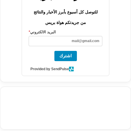
للتوصل كل أسبوع بأبرز الأخبار والنتائج
من جريدتكم هواة بريس
البريد الالكتروني
*
اشترك
Provided by SendPulse
agence de communication digitale au Maroc
services marketing
digital
stratégie SEO et optimisation web
actualité economique
btp Maroc
actualité btp maroc
maroc
آخر أخبار الرياضة
تحليل مباريات
كرة القدم
أخبار الهواة
نتائج مباريات الهواة
seo
buy iptv
iptv subscription
specialist
trend news
best iptv
agence marketing presse