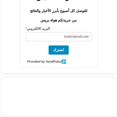
للتوصل كل أسبوع بأبرز الأخبار والنتائج
من جريدتكم هواة بريس
البريد الالكتروني
*
اشترك
Provided by SendPulse
agence de communication digitale au Maroc
services marketing
digital
stratégie SEO et optimisation web
actualité economique
btp Maroc
actualité btp maroc
maroc
آخر أخبار الرياضة
تحليل مباريات
كرة القدم
أخبار الهواة
نتائج مباريات الهواة
seo
buy iptv
iptv subscription
specialist
trend news
best iptv
agence marketing presse