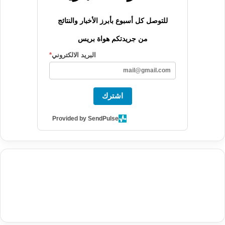
للتوصل كل أسبوع بأبرز الأخبار والنتائج
من جريدتكم هواة بريس
البريد الالكتروني
*
اشترك
Provided by SendPulse
agence de communication digitale au Maroc
services marketing
digital
stratégie SEO et optimisation web
actualité economique
btp Maroc
actualité btp maroc
maroc
آخر أخبار الرياضة
تحليل مباريات
كرة القدم
أخبار الهواة
نتائج مباريات الهواة
seo
buy iptv
iptv subscription
specialist
trend news
best iptv
agence marketing presse