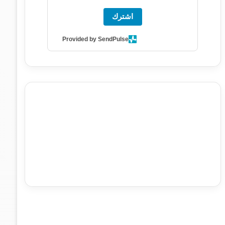
اشترك
Provided by SendPulse
agence de communication digitale au Maroc
services
marketing digital
stratégie SEO et optimisation web
actualité economique maroc
actualité btp maroc
btp
Maroc
آخر أخبار الرياضة
تحليل مباريات كرة القدم
أخبار الهواة
نتائج مباريات الهواة
seo
buy iptv
iptv subscription
specialist
trend news
best iptv
agence marketing
presse