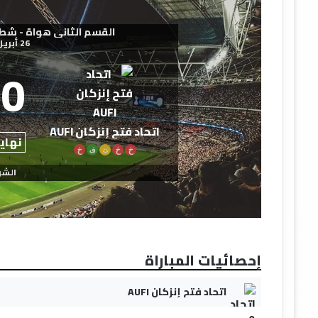
القسم الثاني هواة - شطر الجنو
26 أبريل 2026
0
اتحاد فتح إنزكان AUFI
نهاية
خ
خ
ت
ف
خ
الشو
إحصائيات المباراة
اتحاد فتح إنزكان AUFI